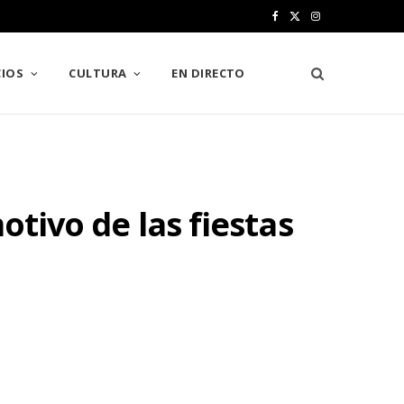
F
X
I
a
(
n
IOS
CULTURA
EN DIRECTO
c
T
s
e
w
t
b
i
a
o
t
g
otivo de las fiestas
o
t
r
k
e
a
r
m
)