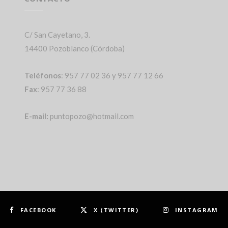
C/ San Cayetano, 3.
14400 Pozoblanco (Córdoba)
Teléfonos
: 957 77 02 36 y 957 77 12 66
Fax
: 957 77 36 88
E-mail:
puntopozo@hotmail.com
FACEBOOK
X (TWITTER)
INSTAGRAM