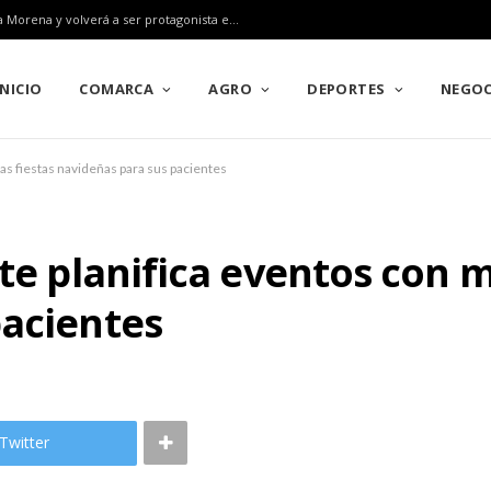
Pozoblanco ratifica su gran alianza con el Rally Sierra Morena y volverá a ser protagonista en el Campeonato de Europa en 2027
INICIO
COMARCA
AGRO
DEPORTES
NEGOC
las fiestas navideñas para sus pacientes
te planifica eventos con m
pacientes
Twitter