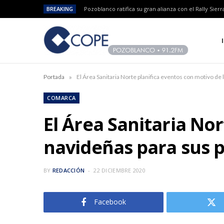
BREAKING
»
Portada
El Área Sanitaria Norte planifica eventos con motivo de 
COMARCA
El Área Sanitaria Nor
navideñas para sus 
BY
REDACCIÓN
22 DICIEMBRE 2020
Facebook