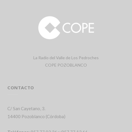
La Radio del Valle de Los Pedroches
COPE POZOBLANCO
CONTACTO
C/ San Cayetano, 3.
14400 Pozoblanco (Córdoba)