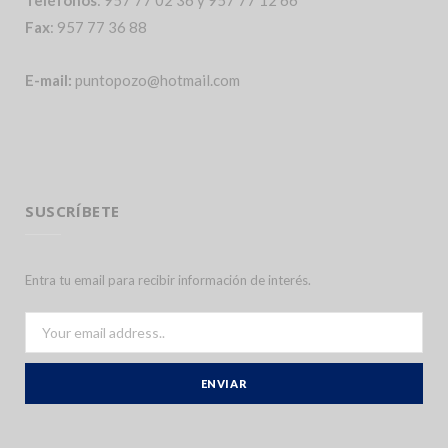
Teléfonos
: 957 77 02 36 y 957 77 12 66
Fax
: 957 77 36 88
E-mail:
puntopozo@hotmail.com
SUSCRÍBETE
Entra tu email para recibir información de interés.