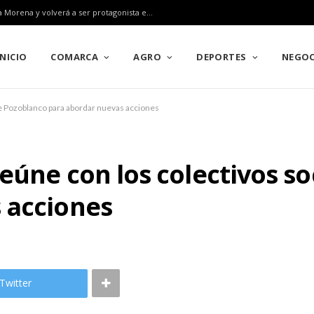
Pozoblanco ratifica su gran alianza con el Rally Sierra Morena y volverá a ser protagonista en el Campeonato de Europa en 2027
INICIO
COMARCA
AGRO
DEPORTES
NEGOC
de Pozoblanco para abordar nuevas acciones
eúne con los colectivos s
 acciones
Twitter