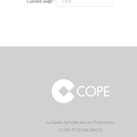
Current ye@r
*
La Radio del Valle de Los Pedroches
COPE POZOBLANCO