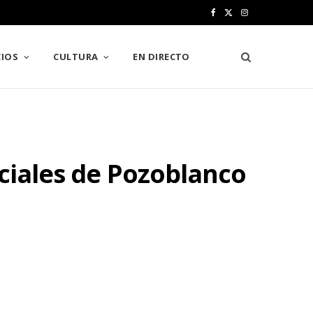
F
X
I
a
(
n
IOS
CULTURA
EN DIRECTO
c
T
s
e
w
t
b
i
a
o
t
g
ociales de Pozoblanco
o
t
r
k
e
a
r
m
)