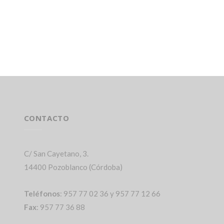
CONTACTO
C/ San Cayetano, 3.
14400 Pozoblanco (Córdoba)
Teléfonos
: 957 77 02 36 y 957 77 12 66
Fax
: 957 77 36 88