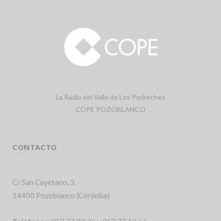
La Radio del Valle de Los Pedroches
COPE POZOBLANCO
CONTACTO
C/ San Cayetano, 3.
14400 Pozoblanco (Córdoba)