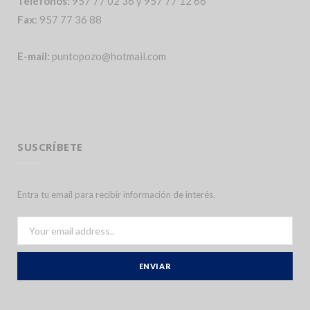
Teléfonos
: 957 77 02 36 y 957 77 12 66
Fax
: 957 77 36 88
E-mail:
puntopozo@hotmail.com
SUSCRÍBETE
Entra tu email para recibir información de interés.