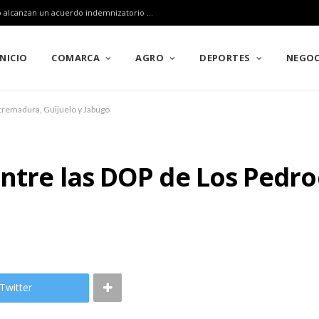
Los afectados por el incendio de Puerto Calatraveño alcanzan un acuerdo indemnizatorio cercano a los cuatro millones de euros
INICIO
COMARCA
AGRO
DEPORTES
NEGOC
xtremadura, Guijuelo y Jabugo
entre las DOP de Los Pedr
Twitter