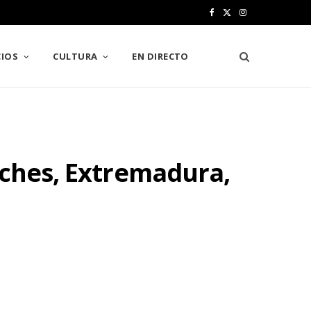
F
X
I
a
(
n
IOS
CULTURA
EN DIRECTO
c
T
s
e
w
t
b
i
a
o
t
g
oches, Extremadura,
o
t
r
k
e
a
r
m
)