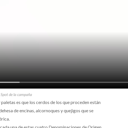
Spot de la campaña
paletas es que los cerdos de los que proceden están
dehesa de encinas, alcornoques y quejigos que se
érica.
e cada una de estas cuatro Denominaciones de Origen