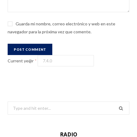
Guarda mi nombre, correo electrónico y web en este
navegador para la próxima vez que comente.
Current ye@r
*
S
e
a
r
RADIO
c