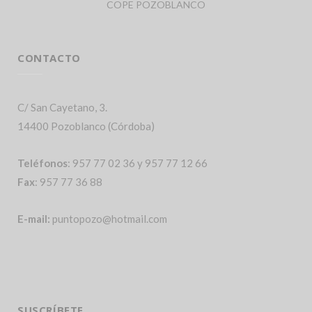
COPE POZOBLANCO
CONTACTO
C/ San Cayetano, 3.
14400 Pozoblanco (Córdoba)
Teléfonos
: 957 77 02 36 y 957 77 12 66
Fax
: 957 77 36 88
E-mail:
puntopozo@hotmail.com
SUSCRÍBETE