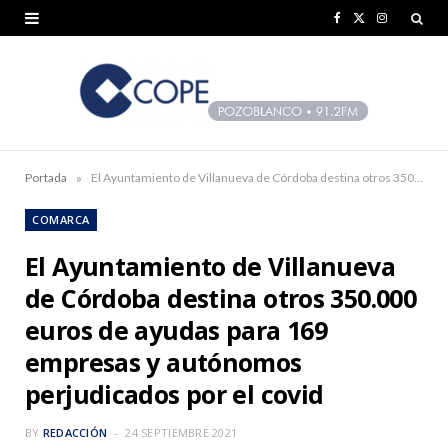
F
X
I
a
(
n
c
T
s
e
w
t
b
i
a
»
Portada
El Ayuntamiento de Villanueva de Córdoba destina otros 350.000 euros de ayudas para 169 empresas y autónomos perjudicados por el covid
o
t
g
COMARCA
o
t
r
El Ayuntamiento de Villanueva
k
e
a
de Córdoba destina otros 350.000
r
m
euros de ayudas para 169
)
empresas y autónomos
perjudicados por el covid
BY
REDACCIÓN
24 SEPTIEMBRE 2021