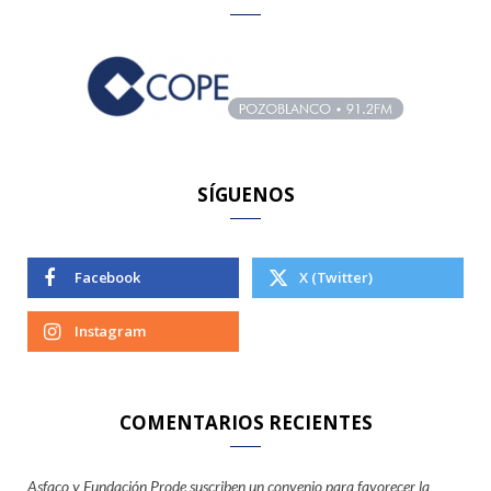
h
f
o
r
:
SÍGUENOS
Facebook
X (Twitter)
Instagram
COMENTARIOS RECIENTES
Asfaco y Fundación Prode suscriben un convenio para favorecer la