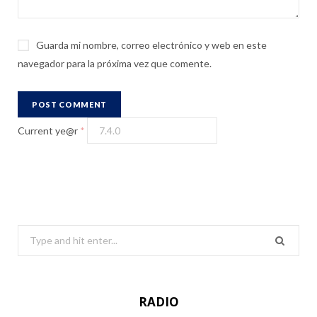
Guarda mi nombre, correo electrónico y web en este
navegador para la próxima vez que comente.
Current ye@r
*
S
e
a
r
RADIO
c