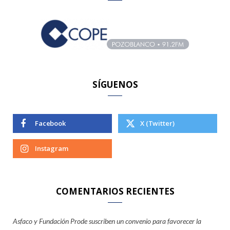
h
f
o
r
:
SÍGUENOS
Facebook
X (Twitter)
Instagram
COMENTARIOS RECIENTES
Asfaco y Fundación Prode suscriben un convenio para favorecer la