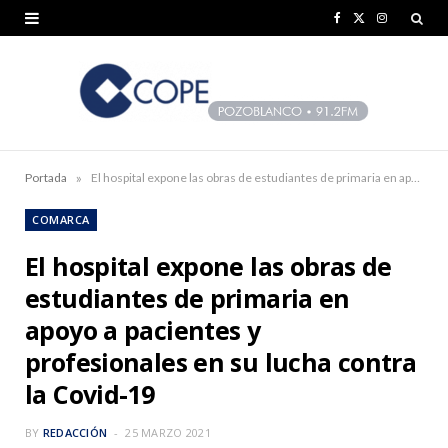
F
X
I
a
(
n
c
T
s
e
w
t
b
i
a
»
Portada
El hospital expone las obras de estudiantes de primaria en apoyo a pacientes y profesionales en su lucha contra la Covid-19
o
t
g
COMARCA
o
t
r
El hospital expone las obras de
k
e
a
estudiantes de primaria en
r
m
apoyo a pacientes y
)
profesionales en su lucha contra
la Covid-19
BY
REDACCIÓN
25 MARZO 2021