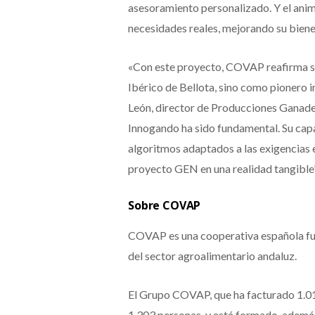
asesoramiento personalizado. Y el anim
necesidades reales, mejorando su biene
«Con este proyecto, COVAP reafirma su
Ibérico de Bellota, sino como pionero i
León, director de Producciones Ganader
Innogando ha sido fundamental. Su capa
algoritmos adaptados a las exigencias 
proyecto GEN en una realidad tangible”
Sobre COVAP
COVAP es una cooperativa española fu
del sector agroalimentario andaluz.
El Grupo COVAP, que ha facturado 1.013
1.303 personas, y está formado, además