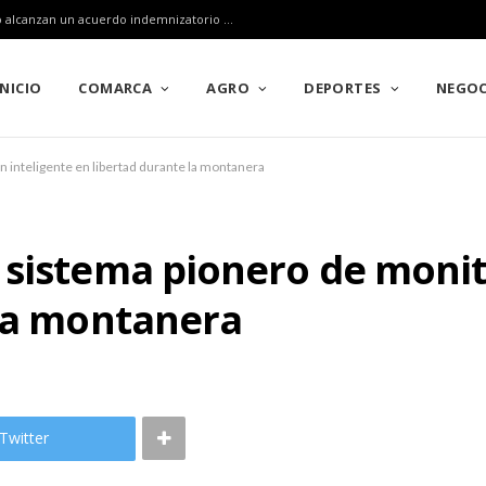
Los afectados por el incendio de Puerto Calatraveño alcanzan un acuerdo indemnizatorio cercano a los cuatro millones de euros
INICIO
COMARCA
AGRO
DEPORTES
NEGOC
 inteligente en libertad durante la montanera
sistema pionero de monit
 la montanera
Twitter