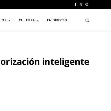
F
X
I
a
(
n
IOS
CULTURA
EN DIRECTO
c
T
s
e
w
t
b
i
a
o
t
g
orización inteligente
o
t
r
k
e
a
r
m
)