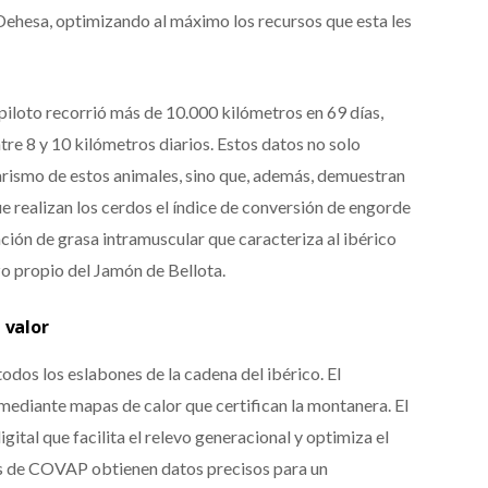
 Dehesa, optimizando al máximo los recursos que esta les
 piloto recorrió más de 10.000 kilómetros en 69 días,
re 8 y 10 kilómetros diarios. Estos datos no solo
arismo de estos animales, sino que, además, demuestran
ue realizan los cerdos el índice de conversión de engorde
ación de grasa intramuscular que caracteriza al ibérico
izo propio del Jamón de Bellota.
 valor
todos los eslabones de la cadena del ibérico. El
mediante mapas de calor que certifican la montanera. El
ital que facilita el relevo generacional y optimiza el
os de COVAP obtienen datos precisos para un