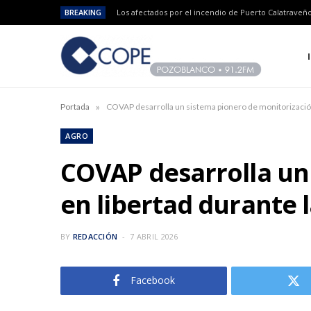
BREAKING
»
Portada
COVAP desarrolla un sistema pionero de monitorización
AGRO
COVAP desarrolla un 
en libertad durante
BY
REDACCIÓN
7 ABRIL 2026
Facebook