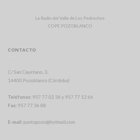
La Radio del Valle de Los Pedroches
COPE POZOBLANCO
CONTACTO
C/ San Cayetano, 3.
14400 Pozoblanco (Córdoba)
Teléfonos
: 957 77 02 36 y 957 77 12 66
Fax
: 957 77 36 88
E-mail:
puntopozo@hotmail.com