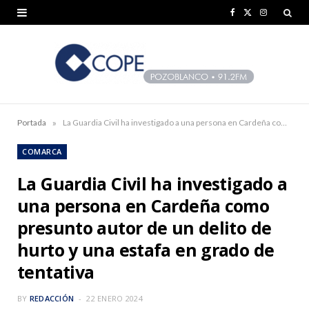
F
X
I
a
(
n
c
T
s
e
w
t
b
i
a
»
Portada
La Guardia Civil ha investigado a una persona en Cardeña como presunto autor de un delito de hurto y una estafa en grado de tentativa
o
t
g
COMARCA
o
t
r
La Guardia Civil ha investigado a
k
e
a
una persona en Cardeña como
r
m
presunto autor de un delito de
)
hurto y una estafa en grado de
tentativa
BY
REDACCIÓN
22 ENERO 2024