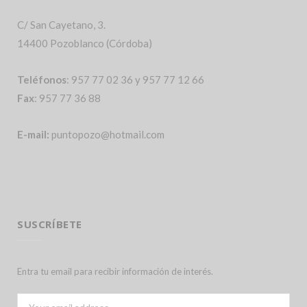
C/ San Cayetano, 3.
14400 Pozoblanco (Córdoba)
Teléfonos
: 957 77 02 36 y 957 77 12 66
Fax
: 957 77 36 88
E-mail:
puntopozo@hotmail.com
SUSCRÍBETE
Entra tu email para recibir información de interés.