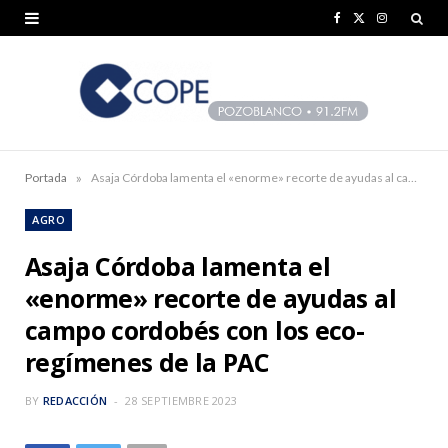
F
X
I
a
(
n
c
T
s
e
w
t
b
i
a
»
Portada
Asaja Córdoba lamenta el «enorme» recorte de ayudas al campo cordobés con los eco-regímenes de la PAC
o
t
g
AGRO
o
t
r
Asaja Córdoba lamenta el
k
e
a
«enorme» recorte de ayudas al
r
m
campo cordobés con los eco-
)
regímenes de la PAC
BY
REDACCIÓN
28 SEPTIEMBRE 2023