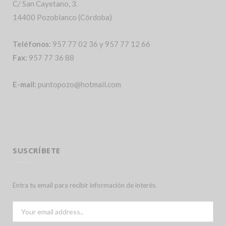
C/ San Cayetano, 3.
14400 Pozoblanco (Córdoba)
Teléfonos
: 957 77 02 36 y 957 77 12 66
Fax
: 957 77 36 88
E-mail:
puntopozo@hotmail.com
SUSCRÍBETE
Entra tu email para recibir información de interés.