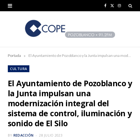
F
X
I
a
(
n
c
T
s
e
w
t
b
i
a
»
Portada
El Ayuntamiento de Pozoblanco y la Junta impulsan una modernización integral del sistema de control, iluminación y sonido de El Silo
o
t
g
CULTURA
o
t
r
El Ayuntamiento de Pozoblanco y
k
e
a
la Junta impulsan una
r
m
modernización integral del
)
sistema de control, iluminación y
sonido de El Silo
BY
REDACCIÓN
28 JULIO 2023