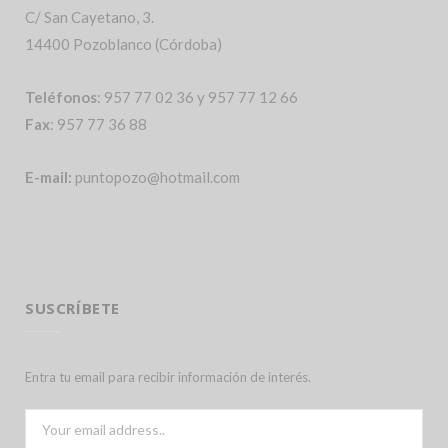
C/ San Cayetano, 3.
14400 Pozoblanco (Córdoba)
Teléfonos
: 957 77 02 36 y 957 77 12 66
Fax
: 957 77 36 88
E-mail:
puntopozo@hotmail.com
SUSCRÍBETE
Entra tu email para recibir información de interés.