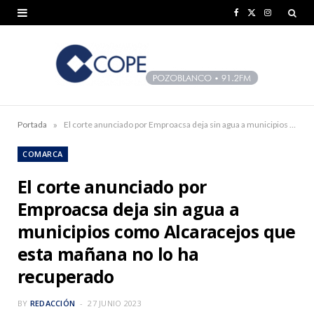
F
X
I
a
(
n
c
T
s
e
w
t
b
i
a
»
Portada
El corte anunciado por Emproacsa deja sin agua a municipios como Alcaracejos que esta mañana no lo ha recuperado
o
t
g
COMARCA
o
t
r
El corte anunciado por
k
e
a
Emproacsa deja sin agua a
r
m
municipios como Alcaracejos que
)
esta mañana no lo ha
recuperado
BY
REDACCIÓN
27 JUNIO 2023