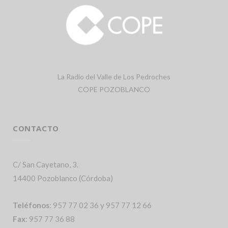
La Radio del Valle de Los Pedroches
COPE POZOBLANCO
CONTACTO
C/ San Cayetano, 3.
14400 Pozoblanco (Córdoba)
Teléfonos
: 957 77 02 36 y 957 77 12 66
Fax
: 957 77 36 88