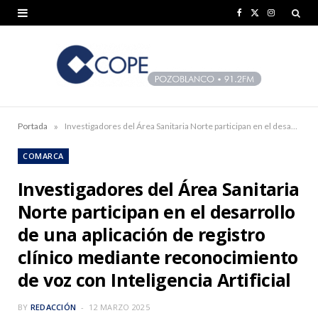
F
X
I
a
(
n
c
T
s
e
w
t
b
i
a
»
Portada
Investigadores del Área Sanitaria Norte participan en el desarrollo de una aplicación de registro clínico mediante reconocimiento de voz con Inteligencia Artificial
o
t
g
COMARCA
o
t
r
Investigadores del Área Sanitaria
k
e
a
Norte participan en el desarrollo
r
m
de una aplicación de registro
)
clínico mediante reconocimiento
de voz con Inteligencia Artificial
BY
REDACCIÓN
12 MARZO 2025