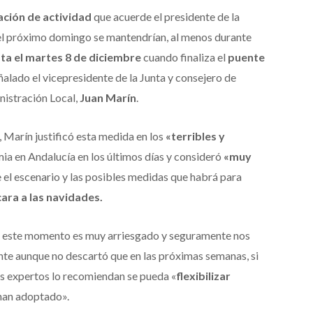
ación de actividad
que acuerde el presidente de la
 el próximo domingo se mantendrían, al menos durante
ta el martes 8 de diciembre
cuando finaliza el
puente
eñalado el vicepresidente de la Junta y consejero de
nistración Local,
Juan Marín
.
, Marín justificó esta medida en los
«terribles y
ia en Andalucía en los últimos días y consideró
«muy
 el escenario y las posibles medidas que habrá para
cara a las navidades.
en este momento es muy arriesgado y seguramente nos
nte aunque no descartó que en las próximas semanas, si
los expertos lo recomiendan se pueda «
flexibilizar
han adoptado».