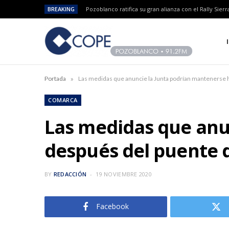
BREAKING
»
Portada
Las medidas que anuncie la Junta podrían mantenerse h
COMARCA
Las medidas que anu
después del puente d
BY
REDACCIÓN
19 NOVIEMBRE 2020
Facebook