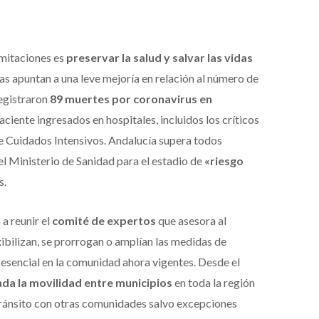
limitaciones es
preservar la salud y salvar las vidas
cas apuntan a una leve mejoría en relación al número de
registraron
89 muertes por coronavirus en
ciente ingresados en hospitales, incluidos los críticos
e Cuidados Intensivos. Andalucía supera todos
l Ministerio de Sanidad para el estadio de
«riesgo
s.
a reunir el
comité de expertos
que asesora al
xibilizan, se prorrogan o amplían las medidas de
d esencial en la comunidad ahora vigentes. Desde el
ada la movilidad entre municipios
en toda la región
ránsito con otras comunidades salvo excepciones