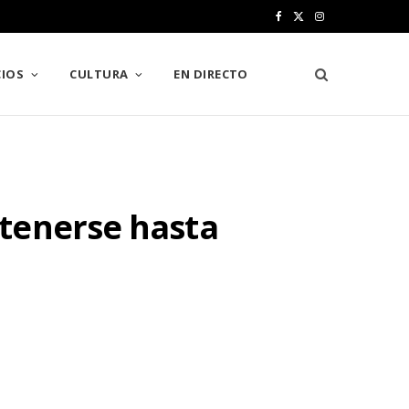
F
X
I
a
(
n
IOS
CULTURA
EN DIRECTO
c
T
s
e
w
t
b
i
a
o
t
g
tenerse hasta
o
t
r
k
e
a
r
m
)