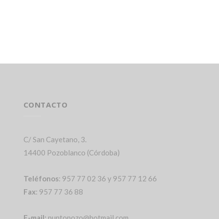
CONTACTO
C/ San Cayetano, 3.
14400 Pozoblanco (Córdoba)
Teléfonos
: 957 77 02 36 y 957 77 12 66
Fax
: 957 77 36 88
E-mail:
puntopozo@hotmail.com