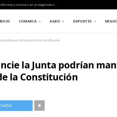
Pozoblanco ratifica su gran alianza con el Rally Sierra Morena y volverá a ser protagonista en el Campeonato de Europa en 2027
INICIO
COMARCA
AGRO
DEPORTES
NEGOC
asta después del puente de la Constitución
ncie la Junta podrían man
e la Constitución
Twitter