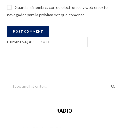
Guarda mi nombre, correo electrónico y web en este
navegador para la próxima vez que comente.
Current ye@r
*
S
e
a
r
RADIO
c
h
f