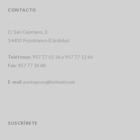
CONTACTO
C/ San Cayetano, 3.
14400 Pozoblanco (Córdoba)
Teléfonos
: 957 77 02 36 y 957 77 12 66
Fax
: 957 77 36 88
E-mail:
puntopozo@hotmail.com
SUSCRÍBETE