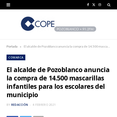
F
X
I
a
(
n
c
T
s
e
w
t
b
i
a
»
Portada
El alcalde de Pozoblanco anuncia la compra de 14.500 mascarillas infantiles para los escolares del municipio
o
t
g
COMARCA
o
t
r
El alcalde de Pozoblanco anuncia
k
e
a
la compra de 14.500 mascarillas
r
m
infantiles para los escolares del
)
municipio
BY
REDACCIÓN
4 FEBRERO 2021