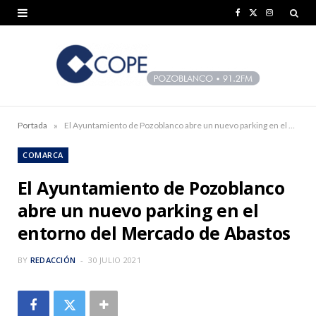
F
X
I
a
(
n
c
T
s
e
w
t
b
i
a
»
Portada
El Ayuntamiento de Pozoblanco abre un nuevo parking en el entorno del Mercado de Abastos
o
t
g
COMARCA
o
t
r
El Ayuntamiento de Pozoblanco
k
e
a
abre un nuevo parking en el
r
m
entorno del Mercado de Abastos
)
BY
REDACCIÓN
30 JULIO 2021