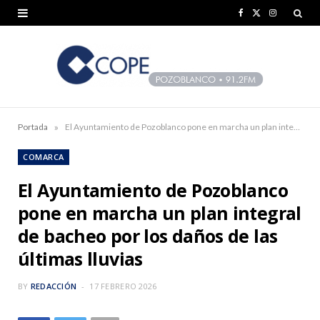
F
X
I
a
(
n
c
T
s
e
w
t
b
i
a
»
Portada
El Ayuntamiento de Pozoblanco pone en marcha un plan integral de bacheo por los daños de las últimas lluvias
o
t
g
COMARCA
o
t
r
El Ayuntamiento de Pozoblanco
k
e
a
pone en marcha un plan integral
r
m
de bacheo por los daños de las
)
últimas lluvias
BY
REDACCIÓN
17 FEBRERO 2026