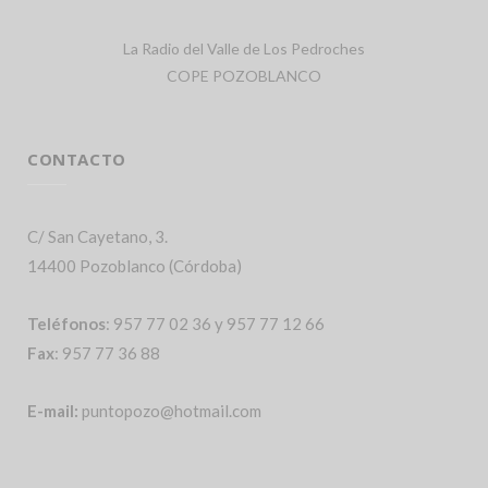
La Radio del Valle de Los Pedroches
COPE POZOBLANCO
CONTACTO
C/ San Cayetano, 3.
14400 Pozoblanco (Córdoba)
Teléfonos
: 957 77 02 36 y 957 77 12 66
Fax
: 957 77 36 88
E-mail:
puntopozo@hotmail.com