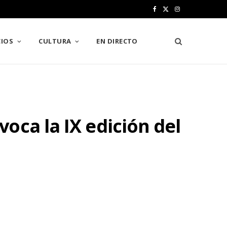
F
X
I
a
(
n
IOS
CULTURA
EN DIRECTO
c
T
s
e
w
t
b
i
a
o
t
g
oca la IX edición del
o
t
r
k
e
a
r
m
)