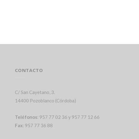
CONTACTO
C/ San Cayetano, 3.
14400 Pozoblanco (Córdoba)
Teléfonos
: 957 77 02 36 y 957 77 12 66
Fax
: 957 77 36 88