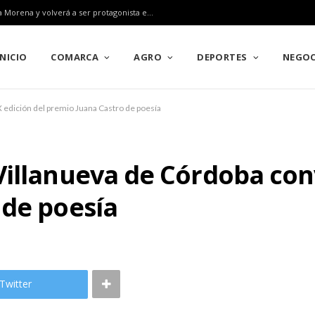
Pozoblanco ratifica su gran alianza con el Rally Sierra Morena y volverá a ser protagonista en el Campeonato de Europa en 2027
INICIO
COMARCA
AGRO
DEPORTES
NEGOC
 edición del premio Juana Castro de poesía
illanueva de Córdoba conv
 de poesía
Twitter