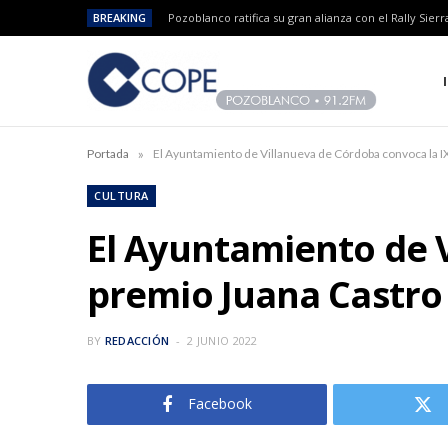
BREAKING
»
Portada
El Ayuntamiento de Villanueva de Córdoba convoca la IX
CULTURA
El Ayuntamiento de V
premio Juana Castro
BY
REDACCIÓN
2 JUNIO 2022
Facebook