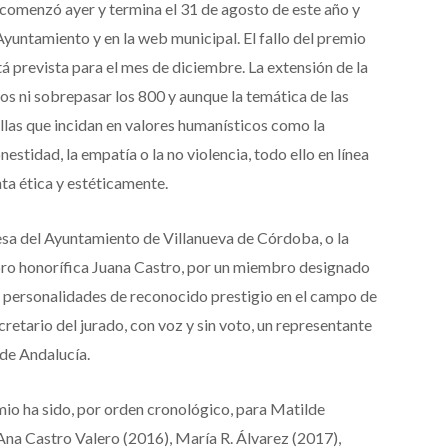
comenzó ayer y termina el 31 de agosto de este año y
Ayuntamiento y en la web municipal. El fallo del premio
tá prevista para el mes de diciembre. La extensión de la
sos ni sobrepasar los 800 y aunque la temática de las
ellas que incidan en valores humanísticos como la
onestidad, la empatía o la no violencia, todo ello en línea
nta ética y estéticamente.
desa del Ayuntamiento de Villanueva de Córdoba, o la
bro honorífica Juana Castro, por un miembro designado
es personalidades de reconocido prestigio en el campo de
retario del jurado, con voz y sin voto, un representante
 de Andalucía.
emio ha sido, por orden cronológico, para Matilde
Ana Castro Valero (2016), María R. Álvarez (2017),