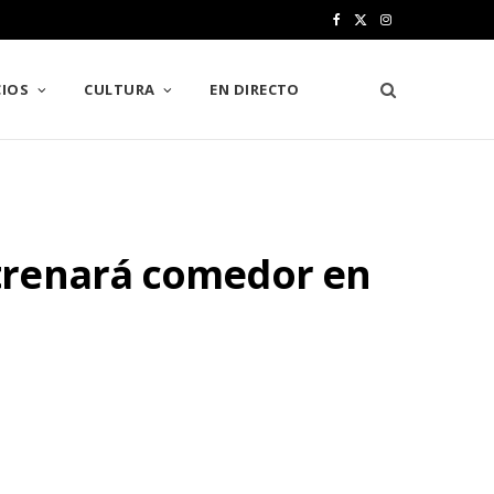
F
X
I
a
(
n
IOS
CULTURA
EN DIRECTO
c
T
s
e
w
t
b
i
a
o
t
g
trenará comedor en
o
t
r
k
e
a
r
m
)