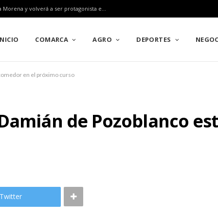
Pozoblanco ratifica su gran alianza con el Rally Sierra Morena y volverá a ser protagonista en el Campeonato de Europa en 2027
INICIO
COMARCA
AGRO
DEPORTES
NEGOC
comedor en el próximo curso
 Damián de Pozoblanco es
Twitter