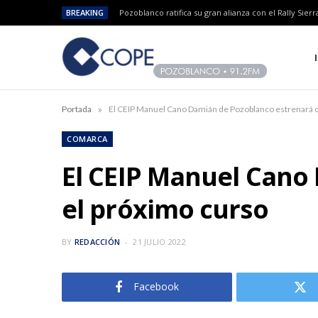
BREAKING
»
Portada
El CEIP Manuel Cano Damián de Pozoblanco estrenará 
COMARCA
El CEIP Manuel Cano
el próximo curso
BY
REDACCIÓN
21 JULIO 2022
Facebook