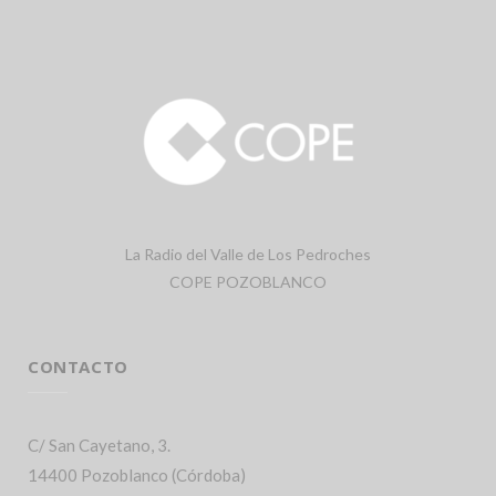
La Radio del Valle de Los Pedroches
COPE POZOBLANCO
CONTACTO
C/ San Cayetano, 3.
14400 Pozoblanco (Córdoba)