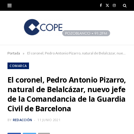
F
X
I
a
(
n
c
T
s
e
w
t
b
i
a
»
Portada
El coronel, Pedro Antonio Pizarro, natural de Belalcázar, nuevo jefe de la Comandancia de la Guardia Civil de Barcelona
o
t
g
COMARCA
o
t
r
El coronel, Pedro Antonio Pizarro,
k
e
a
natural de Belalcázar, nuevo jefe
r
m
de la Comandancia de la Guardia
)
Civil de Barcelona
BY
REDACCIÓN
11 JUNIO 2021