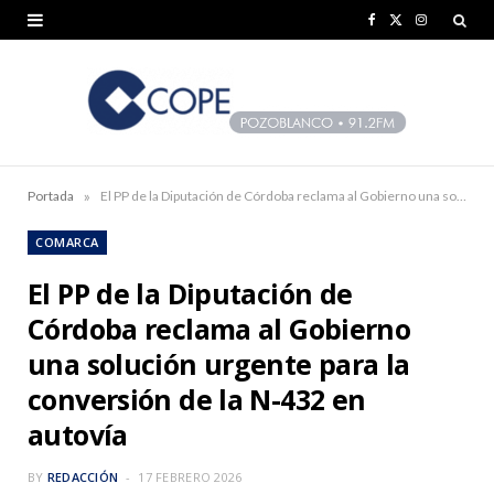
F
X
I
a
(
n
c
T
s
e
w
t
b
i
a
»
Portada
El PP de la Diputación de Córdoba reclama al Gobierno una solución urgente para la conversión de la N-432 en autovía
o
t
g
COMARCA
o
t
r
El PP de la Diputación de
k
e
a
Córdoba reclama al Gobierno
r
m
una solución urgente para la
)
conversión de la N-432 en
autovía
BY
REDACCIÓN
17 FEBRERO 2026