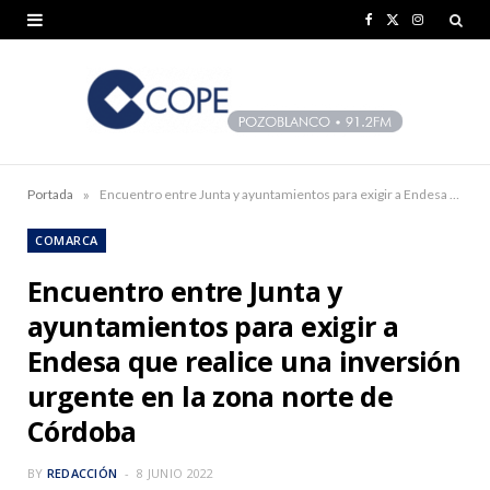
F
X
I
a
(
n
c
T
s
e
w
t
b
i
a
»
Portada
Encuentro entre Junta y ayuntamientos para exigir a Endesa que realice una inversión urgente en la zona norte de Córdoba
o
t
g
COMARCA
o
t
r
Encuentro entre Junta y
k
e
a
ayuntamientos para exigir a
r
m
Endesa que realice una inversión
)
urgente en la zona norte de
Córdoba
BY
REDACCIÓN
8 JUNIO 2022