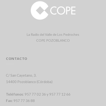
La Radio del Valle de Los Pedroches
COPE POZOBLANCO
CONTACTO
C/ San Cayetano, 3.
14400 Pozoblanco (Córdoba)
Teléfonos
: 957 77 02 36 y 957 77 12 66
Fax
: 957 77 36 88