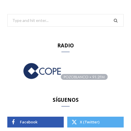
S
e
a
r
RADIO
c
h
f
o
r
:
SÍGUENOS
Facebook
X (Twitter)