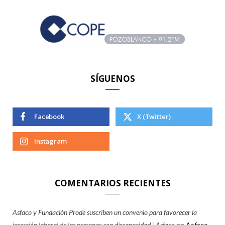
h
f
o
r
:
SÍGUENOS
Facebook
X (Twitter)
Instagram
COMENTARIOS RECIENTES
Asfaco y Fundación Prode suscriben un convenio para favorecer la
inserción laboral de las personas con discapacidad | Asfaco
en
Asfaco