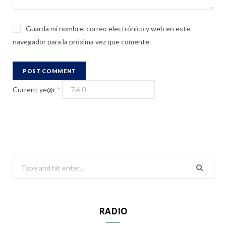
Guarda mi nombre, correo electrónico y web en este
navegador para la próxima vez que comente.
Current ye@r
*
S
e
a
r
RADIO
c