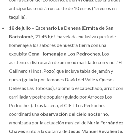
anticipadas tendrán un coste de 10 euros (15 euros en
taquilla).
18 de julio – Escenario La Dehesa (Ermita de San
Bartolomé, 21:45 h):
Una velada exclusiva que rinde
homenaje a los sabores de nuestra tierra con una
exquisita
Cena Homenaje a Los Pedroches
. Los
asistentes disfrutarán de un menú maridado con vinos ‘El
Gallinero’ (Hnos. Pozo) que incluye tabla de jamón y
queso (guiada por Jamones David del Valle y Quesos
Dehesas Las Tobosas), solomillo escabechado, arroz con
carrillada y postre popular (guiado por Arroces Los
Pedroches). Tras la cena, el CIET Los Pedroches
coordinará una
observación del cielo nocturno
,
amenizada por la actuación musical de
Nuria Fernández
Chaves
junto a la guitarra de
Jesús Manuel Revaliente
.