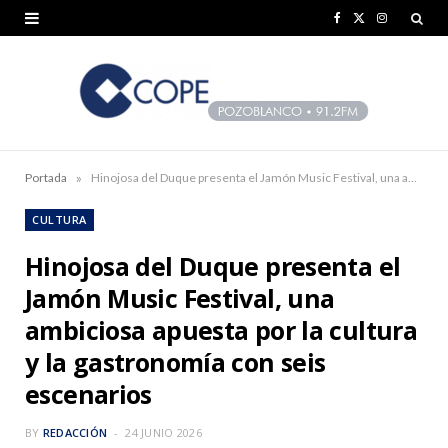
F
X
I
a
(
n
c
T
s
e
w
t
b
i
a
»
Portada
Hinojosa del Duque presenta el Jamón Music Festival, una ambiciosa apuesta por la cultura y la gastronomía con seis escenarios
o
t
g
CULTURA
o
t
r
Hinojosa del Duque presenta el
k
e
a
Jamón Music Festival, una
r
m
ambiciosa apuesta por la cultura
)
y la gastronomía con seis
escenarios
BY
REDACCIÓN
24 JUNIO 2026