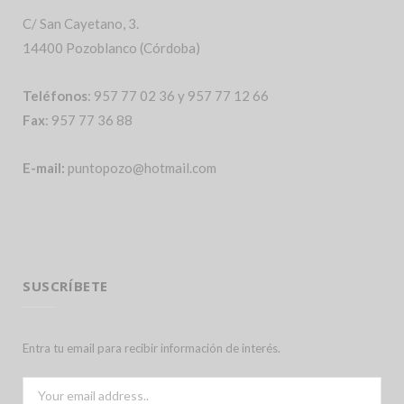
C/ San Cayetano, 3.
14400 Pozoblanco (Córdoba)
Teléfonos
: 957 77 02 36 y 957 77 12 66
Fax
: 957 77 36 88
E-mail:
puntopozo@hotmail.com
SUSCRÍBETE
Entra tu email para recibir información de interés.