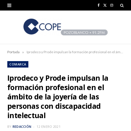
F
X
I
a
(
n
c
T
s
e
w
t
b
i
a
»
Portada
Iprodeco y Prode impulsan la formación profesional en el ámbito de la joyería de las personas con discapacidad intelectual
o
t
g
COMARCA
o
t
r
Iprodeco y Prode impulsan la
k
e
a
formación profesional en el
r
m
ámbito de la joyería de las
)
personas con discapacidad
intelectual
BY
REDACCIÓN
12 ENERO 2021