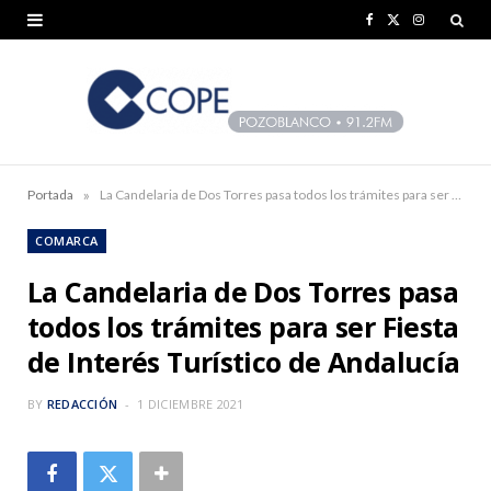
F
X
I
a
(
n
c
T
s
e
w
t
b
i
a
»
Portada
La Candelaria de Dos Torres pasa todos los trámites para ser Fiesta de Interés Turístico de Andalucía
o
t
g
COMARCA
o
t
r
La Candelaria de Dos Torres pasa
k
e
a
todos los trámites para ser Fiesta
r
m
de Interés Turístico de Andalucía
)
BY
REDACCIÓN
1 DICIEMBRE 2021