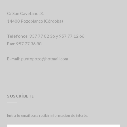
C/ San Cayetano, 3.
14400 Pozoblanco (Córdoba)
Teléfonos
: 957 77 02 36 y 957 77 12 66
Fax
: 957 77 36 88
E-mail:
puntopozo@hotmail.com
SUSCRÍBETE
Entra tu email para recibir información de interés.