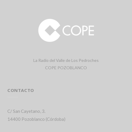
La Radio del Valle de Los Pedroches
COPE POZOBLANCO
CONTACTO
C/ San Cayetano, 3.
14400 Pozoblanco (Córdoba)