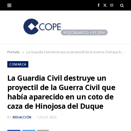
F
X
I
a
(
n
c
T
s
e
w
t
b
i
a
»
Portada
La Guardia Civil destruye un proyectil de la Guerra Civil que había aparecido en un coto de caza de Hinojosa del Duque
o
t
g
COMARCA
o
t
r
La Guardia Civil destruye un
k
e
a
proyectil de la Guerra Civil que
r
m
había aparecido en un coto de
)
caza de Hinojosa del Duque
BY
REDACCIÓN
1 JULIO 2026