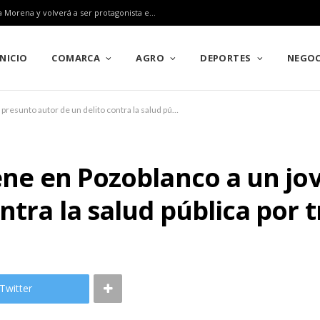
Pozoblanco ratifica su gran alianza con el Rally Sierra Morena y volverá a ser protagonista en el Campeonato de Europa en 2027
INICIO
COMARCA
AGRO
DEPORTES
NEGOC
La Guardia Civil detiene en Pozoblanco a un joven como presunto autor de un delito contra la salud pública por tráfico de drogas
iene en Pozoblanco a un j
ntra la salud pública por 
Twitter