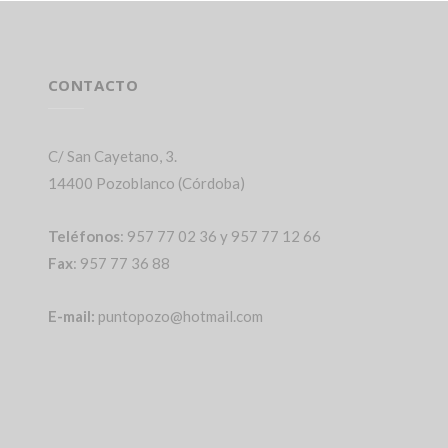
CONTACTO
C/ San Cayetano, 3.
14400 Pozoblanco (Córdoba)
Teléfonos
: 957 77 02 36 y 957 77 12 66
Fax
: 957 77 36 88
E-mail:
puntopozo@hotmail.com