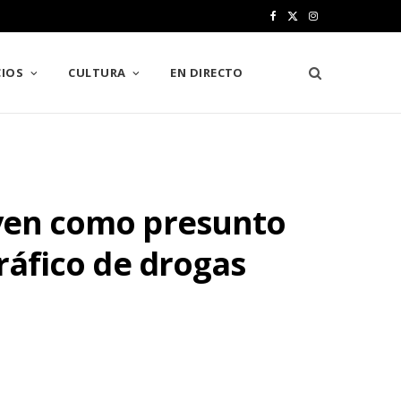
F
X
I
a
(
n
IOS
CULTURA
EN DIRECTO
c
T
s
e
w
t
b
i
a
o
t
g
oven como presunto
o
t
r
k
e
a
tráfico de drogas
r
m
)