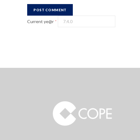
Current ye@r
*