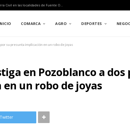
La Guardia Civil neutraliza dos proyectiles de la Guerra Civil en las localidades de Fuente Obejuna y Peñarroya-Pueblonuevo
INICIO
COMARCA
AGRO
DEPORTES
NEGOC
 por su presunta implicación en un robo de joyas
estiga en Pozoblanco a dos
 en un robo de joyas
Twitter