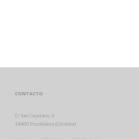
CONTACTO
C/ San Cayetano, 3.
14400 Pozoblanco (Córdoba)