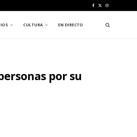
F
X
I
a
(
n
IOS
CULTURA
EN DIRECTO
c
T
s
e
w
t
b
i
a
o
t
g
 personas por su
o
t
r
k
e
a
r
m
)