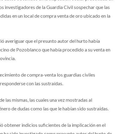
 los investigadores de la Guardia Civil sospechar que las
ndidas en un local de compra venta de oro ubicado en la
tió averiguar que el presunto autor del hurto había
vecino de Pozoblanco que había procedido a su venta en
ovincia.
lecimiento de compra-venta los guardias civiles
responderse con las sustraídas.
 de las mismas, las cuales una vez mostradas al
énero de dudas como las que le habían sido sustraídas.
ió obtener indicios suficientes de la implicación en el
en ha sido investigado como presunto autor del hurto de