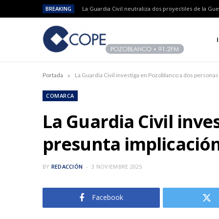
BREAKING
»
Portada
La Guardia Civil investiga en Pozoblanco a dos personas
COMARCA
La Guardia Civil inv
presunta implicación
BY
REDACCIÓN
3 NOVIEMBRE 2025
Facebook