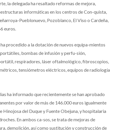
rte, la delegada ha resaltado reformas de mejora,
aestructuras informáticas en los centros de Con-quista,
Peñarroya-Pueblonuevo, Pozoblanco, El Viso o Cardeña,
66 euros.
e ha procedido a la dotación de nuevos equipa-mientos
ortátiles, bombas de infusión y perfu-sión,
ortátil, respiradores, láser oftalmológico, fibroscopios,
métricos, tensiómetros eléctricos, equipos de radiología
ilias ha informado que recientemente se han aprobado
anentes por valor de más de 146.000 euros igualmente
de Hinojosa del Duque y Fuente Obejuna, y hospitalaria
edroches. En ambos ca-sos, se trata de mejoras de
ra, demolición, así como sustitución y construcción de