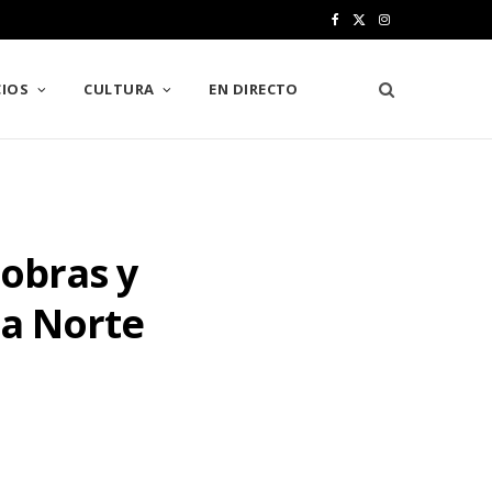
F
X
I
a
(
n
IOS
CULTURA
EN DIRECTO
c
T
s
e
w
t
b
i
a
o
t
g
 obras y
o
t
r
k
e
a
ia Norte
r
m
)