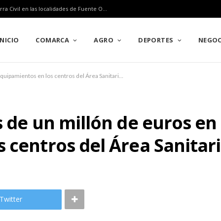
La Guardia Civil neutraliza dos proyectiles de la Guerra Civil en las localidades de Fuente Obejuna y Peñarroya-Pueblonuevo
INICIO
COMARCA
AGRO
DEPORTES
NEGOC
La Junta invierte más de un millón de euros en obras y equipamientos en los centros del Área Sanitaria Norte
s de un millón de euros en
 centros del Área Sanitar
Twitter