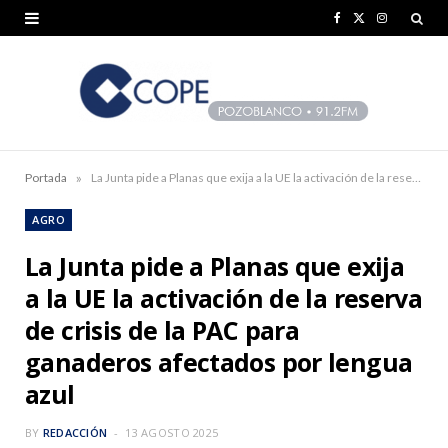
F
X
I
a
(
n
c
T
s
e
w
t
b
i
a
»
Portada
La Junta pide a Planas que exija a la UE la activación de la reserva de crisis de la PAC para ganaderos afectados por lengua azul
o
t
g
AGRO
o
t
r
La Junta pide a Planas que exija
k
e
a
a la UE la activación de la reserva
r
m
de crisis de la PAC para
)
ganaderos afectados por lengua
azul
BY
REDACCIÓN
13 AGOSTO 2025