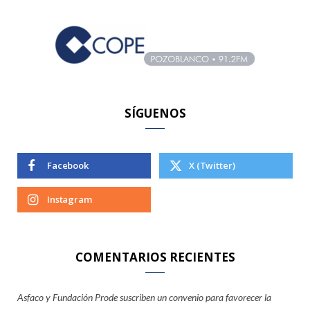
h
f
o
r
:
SÍGUENOS
Facebook
X (Twitter)
Instagram
COMENTARIOS RECIENTES
Asfaco y Fundación Prode suscriben un convenio para favorecer la