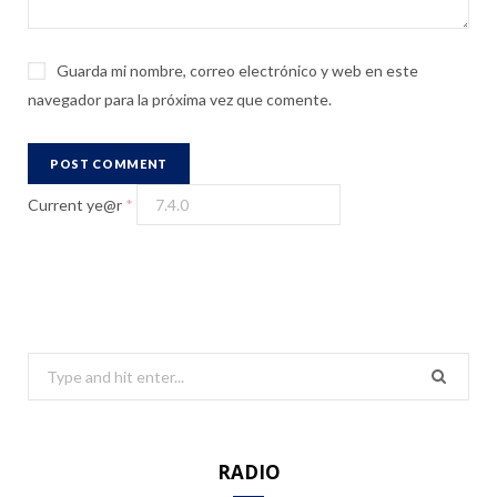
Guarda mi nombre, correo electrónico y web en este
navegador para la próxima vez que comente.
Current ye@r
*
S
e
a
r
RADIO
c