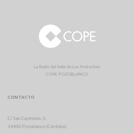
La Radio del Valle de Los Pedroches
COPE POZOBLANCO
CONTACTO
C/ San Cayetano, 3.
14400 Pozoblanco (Córdoba)