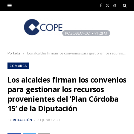
F
X
I
a
(
n
c
T
s
e
w
t
b
i
a
»
Portada
Los alcaldes firman los convenios para gestionar los recursos provenientes del ‘Plan Córdoba 15’ de la Diputación
o
t
g
COMARCA
o
t
r
Los alcaldes firman los convenios
k
e
a
para gestionar los recursos
r
m
provenientes del ‘Plan Córdoba
)
15’ de la Diputación
BY
REDACCIÓN
21 JUNIO 2021