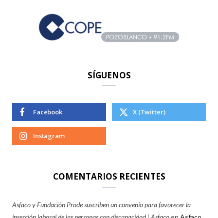
h
f
o
r
:
SÍGUENOS
Facebook
X (Twitter)
Instagram
COMENTARIOS RECIENTES
Asfaco y Fundación Prode suscriben un convenio para favorecer la
inserción laboral de las personas con discapacidad | Asfaco
en
Asfaco