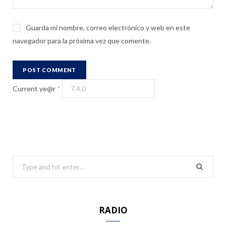
Guarda mi nombre, correo electrónico y web en este
navegador para la próxima vez que comente.
Current ye@r
*
S
e
a
r
RADIO
c