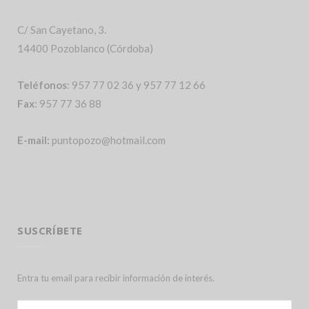
C/ San Cayetano, 3.
14400 Pozoblanco (Córdoba)
Teléfonos
: 957 77 02 36 y 957 77 12 66
Fax
: 957 77 36 88
E-mail:
puntopozo@hotmail.com
SUSCRÍBETE
Entra tu email para recibir información de interés.