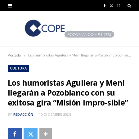
F
X
I
a
(
n
c
T
s
e
w
t
b
i
a
»
Portada
Los humoristas Aguilera y Mení llegarán a Pozoblanco con su exitosa gira “Misión Impro-sible”
o
t
g
CULTURA
o
t
r
Los humoristas Aguilera y Mení
k
e
a
llegarán a Pozoblanco con su
r
m
exitosa gira “Misión Impro-sible”
)
BY
REDACCIÓN
10 DICIEMBRE 2025