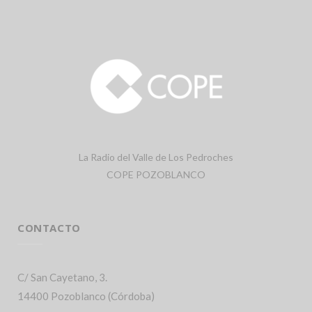
La Radio del Valle de Los Pedroches
COPE POZOBLANCO
CONTACTO
C/ San Cayetano, 3.
14400 Pozoblanco (Córdoba)