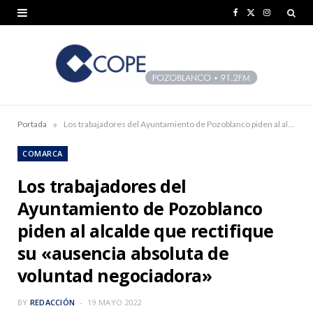
F
X
I
a
(
n
c
T
s
e
w
t
b
i
a
»
Portada
Los trabajadores del Ayuntamiento de Pozoblanco piden al alcalde que rectifique su «ausencia absoluta de voluntad negociadora»
o
t
g
COMARCA
o
t
r
Los trabajadores del
k
e
a
Ayuntamiento de Pozoblanco
r
m
piden al alcalde que rectifique
)
su «ausencia absoluta de
voluntad negociadora»
BY
REDACCIÓN
19 MAYO 2022