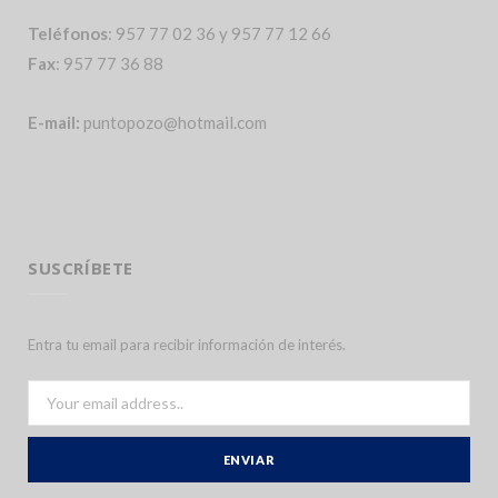
Teléfonos
: 957 77 02 36 y 957 77 12 66
Fax
: 957 77 36 88
E-mail:
puntopozo@hotmail.com
SUSCRÍBETE
Entra tu email para recibir información de interés.