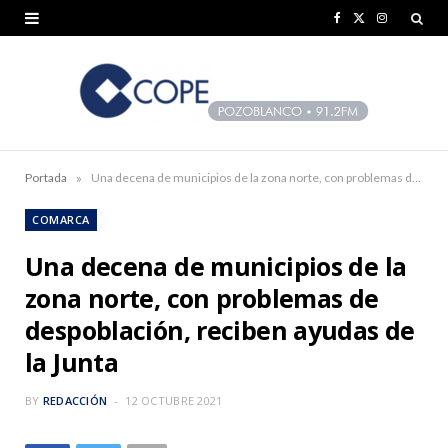
F
X
I
a
(
n
c
T
s
e
w
t
b
i
a
»
Portada
Una decena de municipios de la zona norte, con problemas de despoblación, reciben ayudas de la Junta
o
t
g
COMARCA
o
t
r
Una decena de municipios de la
k
e
a
zona norte, con problemas de
r
m
despoblación, reciben ayudas de
)
la Junta
BY
REDACCIÓN
12 OCTUBRE 2021