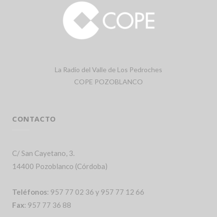
La Radio del Valle de Los Pedroches
COPE POZOBLANCO
CONTACTO
C/ San Cayetano, 3.
14400 Pozoblanco (Córdoba)
Teléfonos
: 957 77 02 36 y 957 77 12 66
Fax
: 957 77 36 88