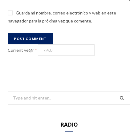
Guarda mi nombre, correo electrónico y web en este
navegador para la próxima vez que comente.
Current ye@r
*
S
e
a
r
RADIO
c
h