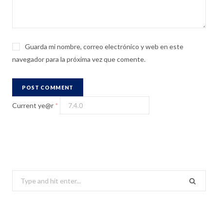
Guarda mi nombre, correo electrónico y web en este
navegador para la próxima vez que comente.
Current ye@r
*
S
e
a
r