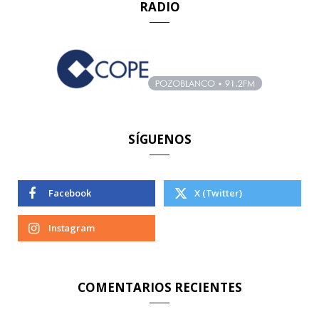
RADIO
c
h
f
o
r
:
SÍGUENOS
Facebook
X (Twitter)
Instagram
COMENTARIOS RECIENTES